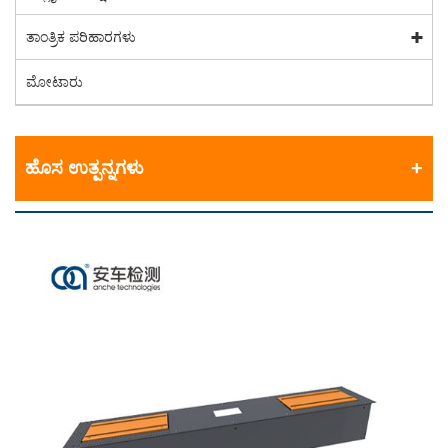
ತಾಂತ್ರಿಕ ಪರಿಹಾರಗಳು
ಮೋಟಾರು
ಹೊಸ ಉತ್ಪನ್ನಗಳು