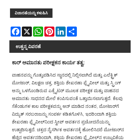
ವಿಚಾರಣೆಯನ್ನು ಕಳುಹಿಸಿ
Facebook
X
WhatsApp
Pinterest
LinkedIn
Share
ಉತ್ಪನ್ನ ವಿವರಣೆ
ಕಾರ್ ಅಮಾನತು ಪರೀಕ್ಷಕನ ಕಾರ್ಯ ತತ್ವ:
ವಾಹನವನ್ನು ಗೊತ್ತುಪಡಿಸಿದ ಸ್ಥಾನದಲ್ಲಿ ನಿಲ್ಲಿಸಲಾಗಿದೆ ಮತ್ತು ಎಲೆಕ್ಟ್ರಿಕ್
ಮೋಟಾರ್, ವಿಲಕ್ಷಣ ಚಕ್ರ, ಶಕ್ತಿಯ ಶೇಖರಣಾ ಫ್ಲೈವೀಲ್ ಮತ್ತು ಸ್ಪ್ರಿಂಗ್
ಅನ್ನು ಒಳಗೊಂಡಿರುವ ಎಕ್ಸೈಟರ್ ಮೂಲಕ ಪರೀಕ್ಷಕ ಮತ್ತು ವಾಹನದ
ಅಮಾನತು ಸಾಧನದ ಮೇಲೆ ಕಂಪಿಸುವಂತೆ ಒತ್ತಾಯಿಸಲಾಗುತ್ತದೆ. ಕೆಲವು
ಸೆಕೆಂಡುಗಳ ಕಾಲ ಪರೀಕ್ಷಕವನ್ನು ಆನ್ ಮಾಡಿದ ನಂತರ, ಮೋಟಾರ್‌ಗೆ
ವಿದ್ಯುತ್ ಸರಬರಾಜನ್ನು ಸಂಪರ್ಕ ಕಡಿತಗೊಳಿಸಿ, ಇದರಿಂದಾಗಿ ಶಕ್ತಿಯ
ಶೇಖರಣಾ ಫ್ಲೈವೀಲ್‌ನಿಂದ ಸ್ವೀಪ್ ಆವರ್ತನ ಪ್ರಚೋದನೆಯನ್ನು
ಉತ್ಪಾದಿಸುತ್ತದೆ. ಚಕ್ರದ ನೈಸರ್ಗಿಕ ಆವರ್ತನಕ್ಕೆ ಹೋಲಿಸಿದರೆ ಮೋಟಾರ್‌ನ
ಹೆಚ್ಚಿನ ಆವರ್ತನದಿಂದಾಗಿ, ಶಕ್ತಿಯ ಶೇಖರಣಾ ಫ್ಲೈವೀಲ್‌ನ ಉಜ್ಜುವಿಕೆಯ